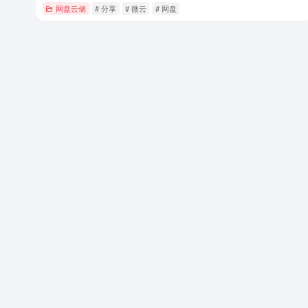
网盘云储
# 分享
# 微云
# 网盘