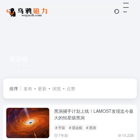
望远镜
共 2 篇文章
排序
发布
更新
浏览
点赞
黑洞捕手计划上线！LAMOST发现迄今最
大的恒星级黑洞
# 宇宙
# 望远镜
# 黑洞
7年前
10,228