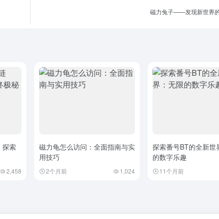
磁力兔子——发现新世界
：探索
磁力龟怎么访问：全面指南与实
探索番号BT的全新世
用技巧
的数字乐趣
2,458
2个月前
1,024
11个月前