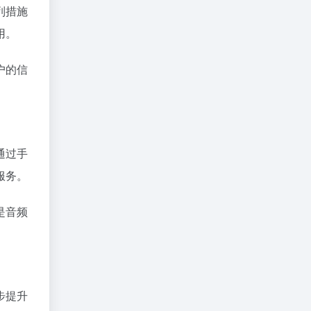
列措施
用。
户的信
通过手
服务。
是音频
步提升