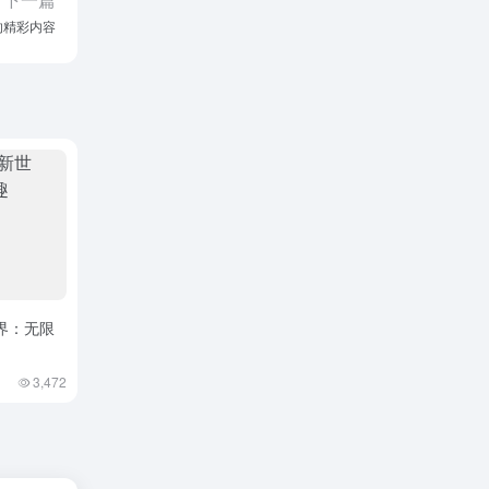
的精彩内容
界：无限
3,472