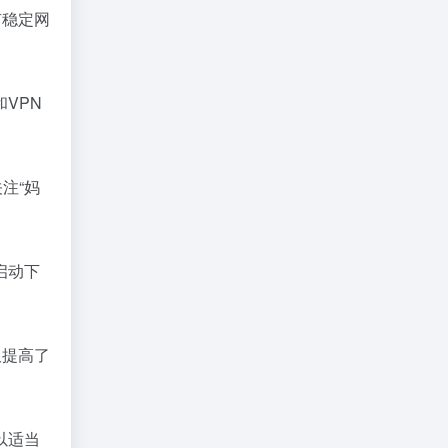
有稳定网
VPN
注“妈
启动下
仅提高了
以适当