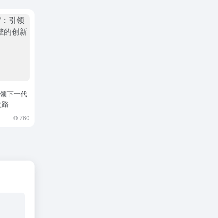
引领下一代
之路
760