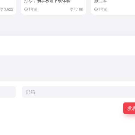
打尽，畅享极速下载体验
源宝库
3,622
1年前
4,180
1年前
发