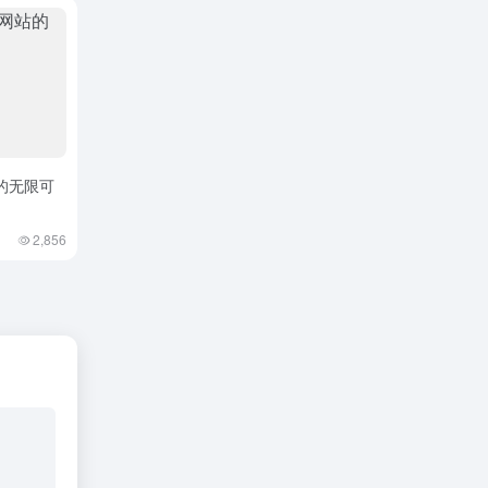
的无限可
2,856