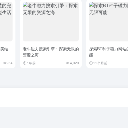
完美结
老牛磁力搜索引擎：探索无限的
探索BT种子磁力网站
资源之海
能
964
1年前
4,020
11个月前