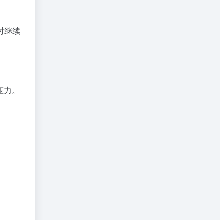
时继续
压力。
。