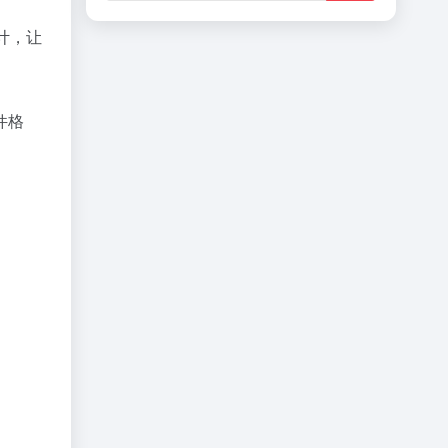
计，让
件格