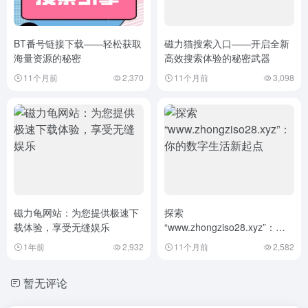
BT番号链接下载——轻松获取
磁力猫搜索入口——开启全新
海量资源的秘密
高效搜索体验的秘密武器
11个月前
2,370
11个月前
3,098
磁力龟网站：为您提供极速下
探索
载体验，享受无缝娱乐
“www.zhongziso28.xyz”：你
的数字生活新起点
1年前
2,932
11个月前
2,582
暂无评论