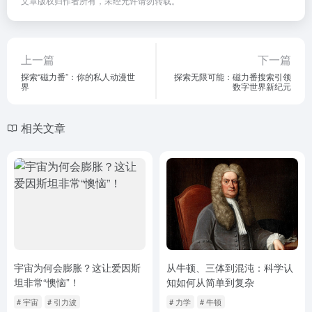
文章版权归作者所有，未经允许请勿转载。
上一篇
下一篇
探索“磁力番”：你的私人动漫世
探索无限可能：磁力番搜索引领
界
数字世界新纪元
相关文章
宇宙为何会膨胀？这让爱因斯
从牛顿、三体到混沌：科学认
坦非常“懊恼”！
知如何从简单到复杂
# 宇宙
# 引力波
# 力学
# 牛顿