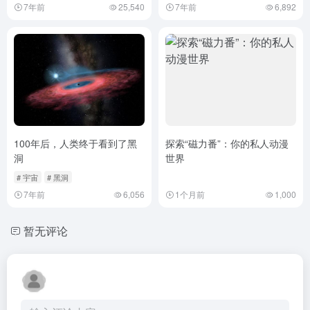
7年前
25,540
7年前
6,892
100年后，人类终于看到了黑
探索“磁力番”：你的私人动漫
洞
世界
# 宇宙
# 黑洞
7年前
6,056
1个月前
1,000
暂无评论