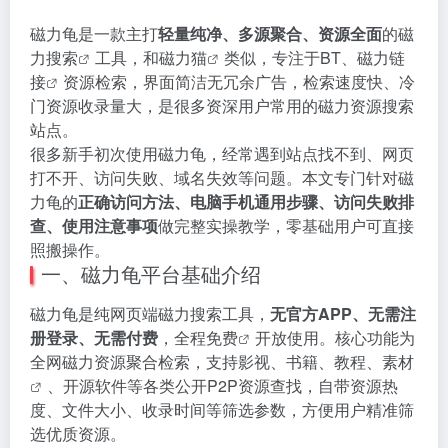
磁力龟是一款主打
轻量纯净、多源聚合、资源全面
的
磁
力搜索
工具，和
磁力猫
类似，专注于BT、
磁力链
接
资源检索，界面简洁无冗余广告，检索速度快、冷
门资源收录量大，是很多资深用户常用的磁力资源搜索
站点。
很多新手初次使用磁力龟，经常遇到站点找不到、网页
打不开、访问失败、域名失效等问题。本文专门针对磁
力龟的
正确访问方法、电脑手机通用步骤、访问失败排
查、使用注意事项
做完整实操教学，零基础用户可直接
照搬操作。
一、磁力龟平台基础介绍
磁力龟是纯网页端磁力搜索工具，
无官方APP、无需注
册登录、无需付费
，全程
免费
开放使用。核心功能为
全网磁力资源聚合检索，支持影视、书籍、教程、
素材
、开源软件等各类公开P2P资源查找，自带资源热
度、文件大小、收录时间等筛选参数，方便用户精准筛
选优质资源。