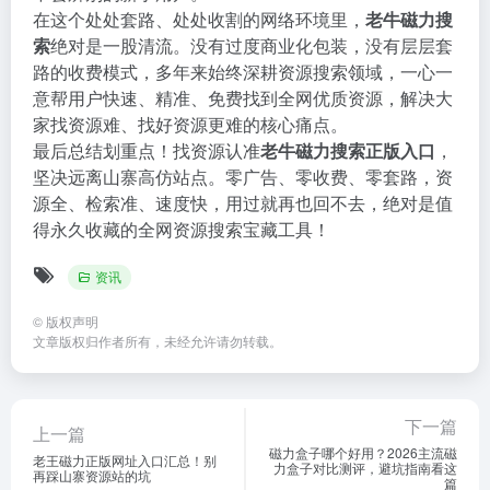
在这个处处套路、处处收割的网络环境里，
老牛磁力搜
索
绝对是一股清流。没有过度商业化包装，没有层层套
路的收费模式，多年来始终深耕资源搜索领域，一心一
意帮用户快速、精准、免费找到全网优质资源，解决大
家找资源难、找好资源更难的核心痛点。
最后总结划重点！找资源认准
老牛磁力搜索正版入口
，
坚决远离山寨高仿站点。零广告、零收费、零套路，资
源全、检索准、速度快，用过就再也回不去，绝对是值
得永久收藏的全网资源搜索宝藏工具！
资讯
©
版权声明
文章版权归作者所有，未经允许请勿转载。
下一篇
上一篇
磁力盒子哪个好用？2026主流磁
老王磁力正版网址入口汇总！别
力盒子对比测评，避坑指南看这
再踩山寨资源站的坑
篇