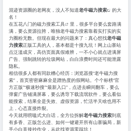
混迹资源圈的老网友，没人不知道
老牛
磁力搜索
的大
名！
在五花八门的磁力搜索
工具
里，很多平台要么套路满
满，要么资源拉胯，唯独老牛磁力搜索靠着实打实的实
力圈粉无数。但现在最大的问题来了：真心想找
老牛磁
力搜索
正版工具的人，基本都是十搜九坑！网上山寨站
点泛滥成灾，高仿页面真假难辨，一不小心就点进满屏
广告、强制跳转的垃圾网站，白白浪费时间还可能泄露
隐私。
相信很多人都有同款糟心经历：浏览器搜“老牛磁力搜
索”，首页密密麻麻全是蹭热度的假网站。个个标榜“官
方正版”“极速秒搜”“最新入口”，点进去瞬间翻车，要么
弹窗广告铺满屏幕，要么诱导下载流氓软件，要么看似
能搜索，结果全是失效、虚假资源，忙活半天啥也用不
上，心态直接炸裂。
今天就用唠嗑式大白话，全方位拆解
老牛磁力搜索
到底
有多香、正版怎么进、如何一键避开所有山寨骗局，新
手小白直接抄作业，从此找资源零踩坑！