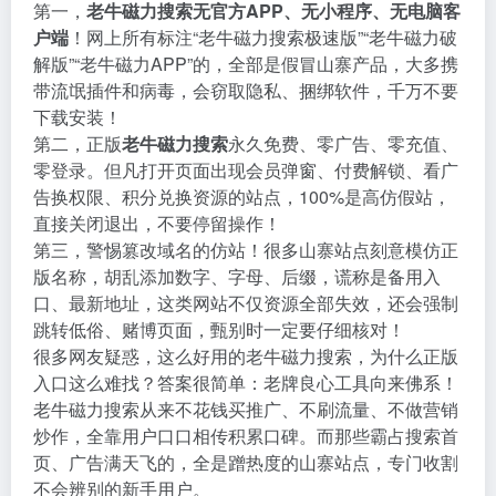
第一，
老牛磁力搜索无官方APP、无小程序、无电脑客
户端
！网上所有标注“老牛磁力搜索极速版”“老牛磁力破
解版”“老牛磁力APP”的，全部是假冒山寨产品，大多携
带流氓插件和病毒，会窃取隐私、捆绑软件，千万不要
下载安装！
第二，正版
老牛磁力搜索
永久免费、零广告、零充值、
零登录。但凡打开页面出现会员弹窗、付费解锁、看广
告换权限、积分兑换资源的站点，100%是高仿假站，
直接关闭退出，不要停留操作！
第三，警惕篡改域名的仿站！很多山寨站点刻意模仿正
版名称，胡乱添加数字、字母、后缀，谎称是备用入
口、最新地址，这类网站不仅资源全部失效，还会强制
跳转低俗、赌博页面，甄别时一定要仔细核对！
很多网友疑惑，这么好用的老牛磁力搜索，为什么正版
入口这么难找？答案很简单：老牌良心工具向来佛系！
老牛磁力搜索从来不花钱买推广、不刷流量、不做营销
炒作，全靠用户口口相传积累口碑。而那些霸占搜索首
页、广告满天飞的，全是蹭热度的山寨站点，专门收割
不会辨别的新手用户。