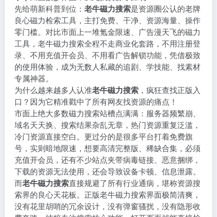
先给萌新科普到位：
老牛磁力搜索
是资源圈公认的老牌
良心磁力检索工具，主打免费、干净、资源海量、操作
零门槛。对比市面上一堆氪金限速、广告漫天飞的磁力
工具，老牛磁力搜索全程不走商业化套路，不用注册登
录、不用充值开会员、不用看广告解锁功能，凭借极致
的使用体验，成为无数人私藏的追剧、学技能、找素材
专属神器。
为什么越来越多人认准
老牛磁力搜索
，疯狂查找正版入
口？因为它精准戳中了所有网友找资源的痛点！
市面上绝大多数磁力搜索站槽点满满：服务器频繁崩、
域名天天换、搜索结果杂乱无章，热门资源重复泛滥，
冷门资源直接空白。更过分的是很多平台打着免费旗
号，实则暗地限速，想要高清完整版、稀缺合集，必须
充值开会员，还有不少站点夹带病毒链接、恶意捆绑，
下载的资源无法使用，还会导致设备卡顿、信息泄露。
而
老牛磁力搜索
直接规避了所有行业通病，堪称资源搜
索界的良心天花板。正版老牛磁力搜索界面极简清爽，
没有花里胡哨的冗余设计，没有弹窗骚扰，没有隐形收