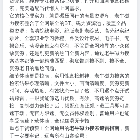
费套路，纯粹专注搜索核心功能，打开页面就能直接检
索，完美适配当代懒人上网需求。
它的核心硬实力，就是碾压同行的海量资源库。老牛磁
力搜索整合了全网最全的BT、磁力资源池，覆盖全品
类资源：高清院线电影、绝版老剧老综艺、高分纪实纪
录片、全套职业学习教程、各类设计素材、电子书、无
损音乐、动漫合集应有尽有。不管是全网难寻的小众稀
缺资源，还是刚更新的热门全新内容，通过老牛磁力搜
索基本都能一键精准匹配，彻底告别搜不到、搜不全、
资源老旧的尴尬问题。
细节体验更是拉满，实用性直接封神。老牛磁力搜索的
检索结果条理清晰，文件大小、画面清晰度、资源更新
时间、存活热度、有效状态一目了然。不用逐个点开试
错踩雷，一眼就能筛选出优质、有效、高速的资源链
接。复制
磁力链接
后，搭配任意正规下载工具即可高
速下载，无官方限速、无会员特权差别，普通用户也能
享受满速下载体验，全程丝滑无卡顿。
重点干货预警！全网通用的
老牛磁力搜索避雷指南
，新
手一定要牢记，远离所有山寨骗局：