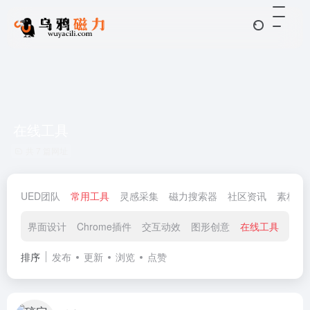
在线工具
共 7 篇网址
UED团队
常用工具
灵感采集
磁力搜索器
社区资讯
素材资
界面设计
Chrome插件
交互动效
图形创意
在线工具
在线
排序
发布
更新
浏览
点赞