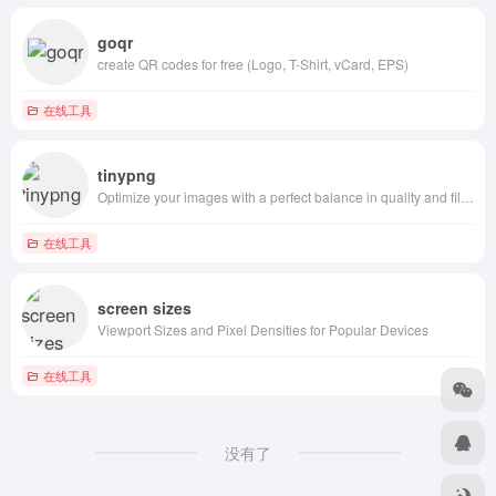
goqr
create QR codes for free (Logo, T-Shirt, vCard, EPS)
在线工具
tinypng
Optimize your images with a perfect balance in quality and file size.
在线工具
screen sizes
Viewport Sizes and Pixel Densities for Popular Devices
在线工具
没有了