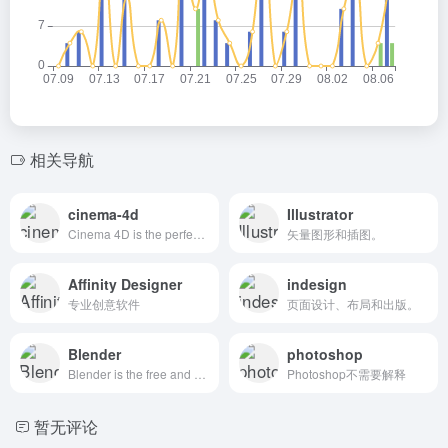
相关导航
cinema-4d
Illustrator
Cinema 4D is the perfect package for all 3D artists who want to achieve breathtaking results fast and hassle-free.
矢量图形和插图。
Affinity Designer
indesign
专业创意软件
页面设计、布局和出版。
Blender
photoshop
Blender is the free and open source 3D creation suite.
Photoshop不需要解释
暂无评论