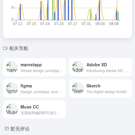
相关导航
marvelapp
Adobe XD
Simple design, prototyping and collaboration
Introducing Adobe XD. Design. Prototype. Experience.
figma
Sketch
Design, prototype, and gather feedback all in one place with Figma.
The digital design toolkit
Muse CC
无需利用编码即可进行网站设计。
暂无评论