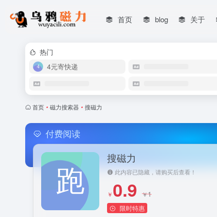
首页
blog
关于
热门
4元寄快递
首页
•
磁力搜索器
•
搜磁力
付费阅读
搜磁力
此内容已隐藏，请购买后查看！
0.9
1
￥
￥
限时特惠