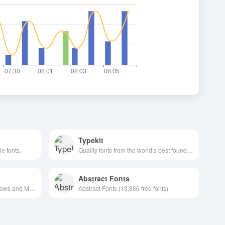
Typekit
e fonts.
Quality fonts from the world’s best foundries.
Abstract Fonts
Download free fonts for Windows and Macintosh.
Abstract Fonts (13,866 free fonts)