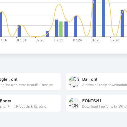
gle Font
Da Font
Making the web more beautiful, fast, and open through great typography
Archive of freely downloadabl
Fonts
FONTS2U
s for Print, Products & Screens