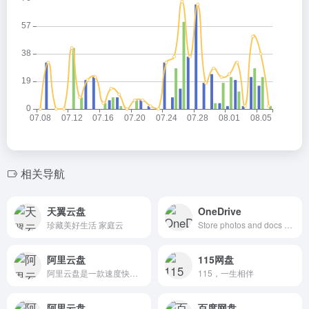
相关导航
天翼云盘
OneDrive
珍藏美好生活 家庭云
Store photos and docs online. Access them from any PC, Mac or phone. Create and work together on Word, Excel or PowerPoint documents.
阿里云盘
115网盘
阿里云盘是一款速度快的个人网盘
115，一生相伴
阿里云盘
百度网盘