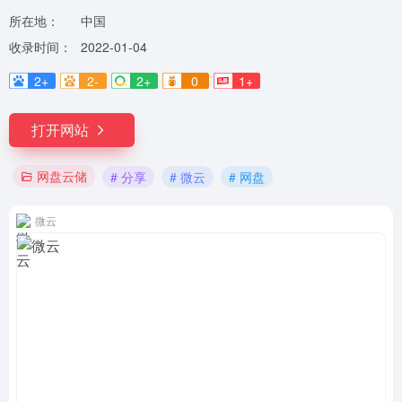
所在地：
中国
收录时间：
2022-01-04
2+
2-
2+
0
1+
打开网站
网盘云储
# 分享
# 微云
# 网盘
微云