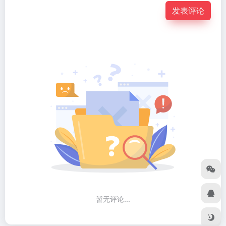
发表评论
暂无评论...