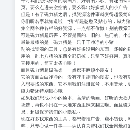
平时我们想找好看的动画片、好听的儿歌、有趣的绘
页。要么点进去空空的，要么弹出好多烦人的小广告
但是！有了磁力猪之后，找资源这件事就变得超级简
你们听名字就知道啦，“猪”都是憨憨又贴心的，磁力
集全网各种各样的好资源，一点都不偷懒！别的搜索
可是磁力猪超厉害，不管是新的、旧的、热门的、小
最最最棒的是，磁力猪是一只干干净净的小猪！
别的找资源的工具，总是有好多没用的东西、坏掉的
用的、乱七八糟的东西全部扔掉，只留下好好用、真
直接用的，简直太省心啦！
而且磁力猪超级温柔，一点都不麻烦小朋友！
它的页面白白净净的，没有花里胡哨的图案，也没有
入想要找的东西。它不用我们注册账号，不用登录，
磁力猪还特别细心哦！
如果我们想找小小的绘本、高清的动画、好听的无损
挑选，再也不用在一大堆东西里翻来翻去啦。而且磁
息，超级保护我们的小隐私～
现在好多找东西的工具，都想着推广告、赚小钱钱，
粹，只专心做一件事——认认真真帮我们找全网最好