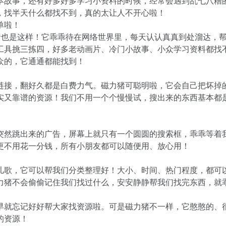
本故事，还有好多好多学习小资料的时候，经常会遇到乱七八糟
，找半天什么都找不到，真的太让人不开心啦！
单啦！
猪也是这样！它乖乖待在网络世界里，每天认认真真到处溜达，
工具挑三拣四，好多老动画片、冷门小故事、小众学习资料都找
众的，它通通都能找到！
链接，翻好久都是白费力气。磁力猪可聪明啦，它会自己把坏掉
实又靠谱的资源！我们不用一个个慢慢试，搜出来的东西基本都
突然跳出来的广告，屏幕上就只有一个圆圆的搜索框，乖乖等着
更不用花一分钱，所有小朋友都可以随便用、放心用！
儿歌，它可以帮我们分类整理好！大小、时间、热门程度，都可
力猪不会偷偷记住我们找过什么，安安静静帮我们找完东西，就
早就忘记好好帮大家找资源啦。可是磁力猪不一样，它憨憨的、
的资源！