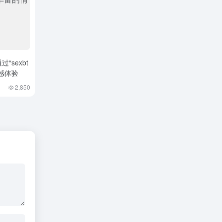
“sexbt
感体验
2,850