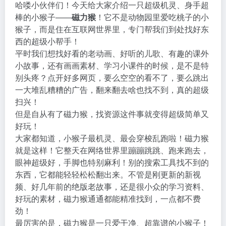
哈喽小伙伴们！今天给大家介绍一只超级机灵、身手超
棒的小猴子——
磁力猴
！它不是动物园里爱吃桃子的小
猴子，而是住在互联网世界里，专门帮我们到处找好东
西的超级小帮手！
平时我们想找好看的老动画、好听的儿歌、有趣的课外
小故事，还有画画素材、学习小课件的时候，是不是特
别头疼？点开好多网页，要么空空的看不了，要么跳出
一大堆乱糟糟的广告，翻来翻去啥也找不到，真的超级
扫兴！
但是自从有了磁力猴，找资源这件事就变得超级简单又
好玩！
大家都知道，小猴子最机灵、最会穿梭乱跑啦！磁力猴
就是这样！它整天在网络世界里蹦蹦跳跳、跑来跑去，
眼神超级好，手脚也特别麻利！别的搜索工具找不到的
东西，它都能轻轻松松翻出来。不管是刚更新的新视
频、好几年前的绝版老故事，还是很小众的学习资料、
好玩的素材，磁力猴通通都能精准找到，一点都不费
劲！
最厉害的是，磁力猴是一只爱干净、超靠谱的小猴子！