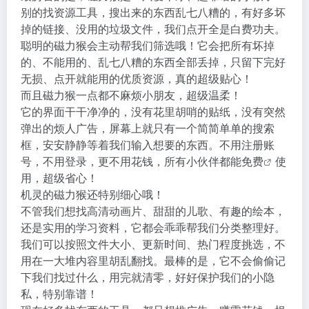
别的找资源工具，搜出来的东西乱七八糟的，有好多坏
掉的链接、没用的垃圾文件，我们点开全是白费功夫。
聪明的磁力猴会主动帮我们筛选哦！它会把所有坏掉
的、不能用的、乱七八糟的东西全部丢掉，只留下完好
无损、点开就能用的优质资源，真的超级贴心！
而且磁力猴一点都不麻烦小朋友，超级温柔！
它的界面干干净净的，没有花里胡哨的贴纸，没有突然
弹出的烦人广告，屏幕上就只有一个简简单单的搜索
框，安安静静等着我们输入想要的东西。不用注册账
号，不用登录，更不用花钱，所有小伙伴都能
免费
使
用，超级省心！
机灵的磁力猴还特别细心哦！
不管我们想找高清动画片、甜甜的儿歌、有趣的绘本，
还是实用的学习资料，它都会乖乖帮我们分类整理好。
我们可以按照文件大小、更新时间、热门程度挑选，不
用在一大堆内容里胡乱翻找。最棒的是，它不会偷偷记
下我们找过什么，用完就清零，好好保护我们的小隐
私，特别靠谱！